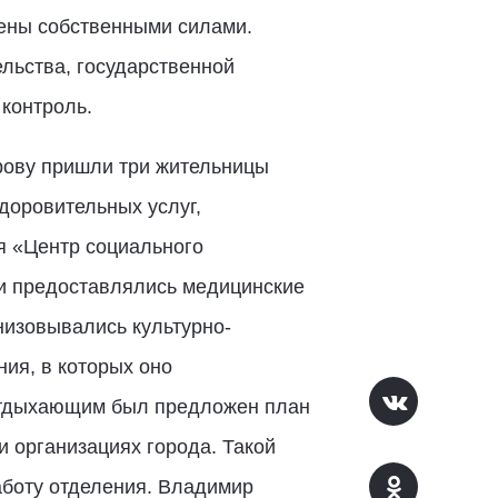
тены собственными силами.
льства, государственной
 контроль.
рову пришли три жительницы
доровительных услуг,
я «Центр социального
ии предоставлялись медицинские
низовывались культурно-
ия, в которых оно
 отдыхающим был предложен план
 организациях города. Такой
аботу отделения. Владимир