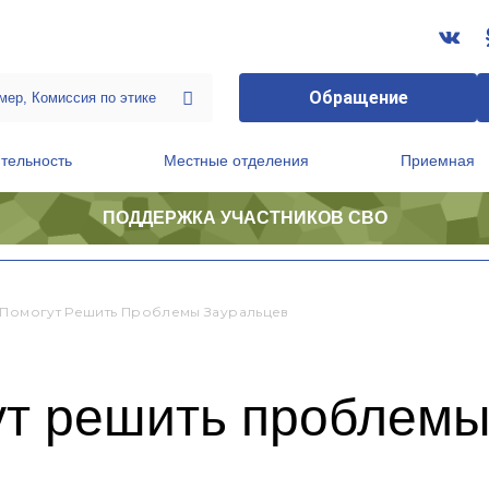
Обращение
тельность
Местные отделения
Приемная
ПОДДЕРЖКА УЧАСТНИКОВ СВО
ственной приемной Председателя Партии
Президиум регионального политического совета
 Помогут Решить Проблемы Зауральцев
ут решить проблемы