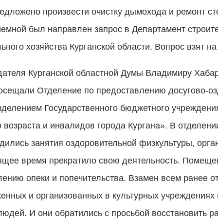
едложено произвести очистку дымохода и ремонт с
емной был направлен запрос в Департамент строите
ного хозяйства Курганской области. Вопрос взят на
дателя Курганской областной Думы Владимиру Хаба
посещали Отделение по предоставлению досугово-оз
делением Государственного бюджетного учреждени
 возраста и инвалидов города Кургана». В отделен
одились занятия оздоровительной физкультуры, орга
ящее время прекратило свою деятельность. Помещен
лению опеки и попечительства. Взамен всем ранее
енных и организованных в культурных учреждениях и
людей. И они обратились с просьбой восстановить р