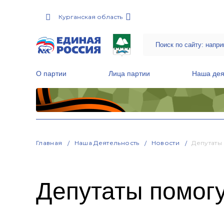
Курганская область
О партии
Лица партии
Наша дея
Местные общественные приемные Партии
Руководитель Региональной обще
Народная программа «Единой России»
Главная
Наша Деятельность
Новости
Депутаты
Депутаты помог