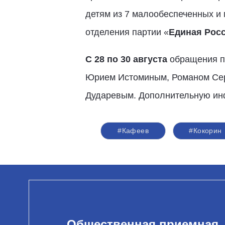
детям из 7 малообеспеченных и 
отделения партии «
Единая Рос
С 28 по 30 августа
обращения п
Юрием Истоминым, Романом Сер
Дударевым. Дополнительную инф
#Кафеев
#Кокорин
Общественная приемная