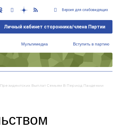
Версия для слабовидящих
Личный кабинет сторонника/члена Партии
Мультимедиа
Вступить в партию
Региональный исполнительный комитет
 Президентских Выплат Семьям В Период Пандемии
льством