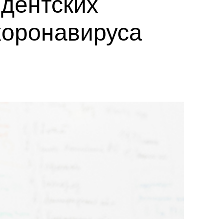
идентских
коронавируса