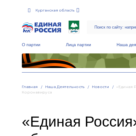
Курганская область
О партии
Лица партии
Наша дея
Местные общественные приемные Партии
Руководитель Региональной обще
Народная программа «Единой России»
Главная
Наша Деятельность
Новости
«Единая 
Коронавируса
«Единая Россия