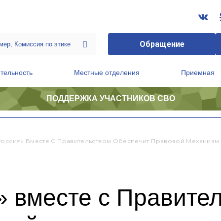
Обращение
тельность
Местные отделения
Приемная
ПОДДЕРЖКА УЧАСТНИКОВ СВО
ственной приемной Председателя Партии
Президиум регионального политического совета
Россия» Вместе С Правительством Обеспечит Правовой Механизм
» вместе с Правите