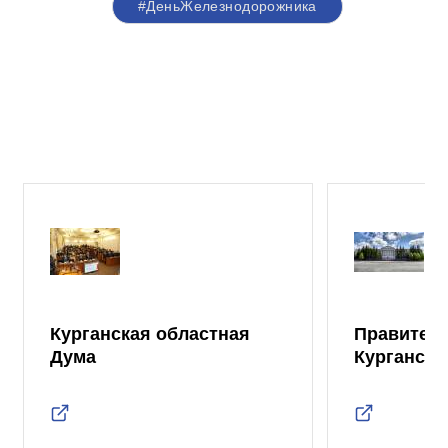
#ДеньЖелезнодорожника
Курганская областная
Правител
Дума
Курганско