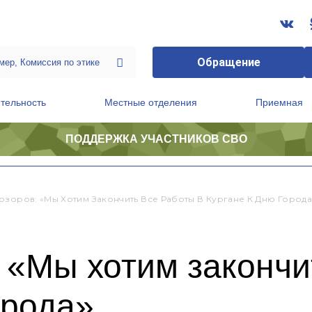
Обращение
тельность
Местные отделения
Приемная
ПОДДЕРЖКА УЧАСТНИКОВ СВО
ственной приемной Председателя Партии
Президиум регионального политического совета
озоров: «Мы Хотим Закончить Все Работы В Кургане К Дню Города
 «Мы хотим закончи
орода»