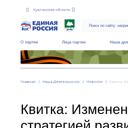
Курганская область
О партии
Лица партии
Наша дея
Местные общественные приемные Партии
Руководитель Региональной обще
Народная программа «Единой России»
Главная
Наша Деятельность
Новости
Квитка: 
Квитка: Измене
стратегией разв