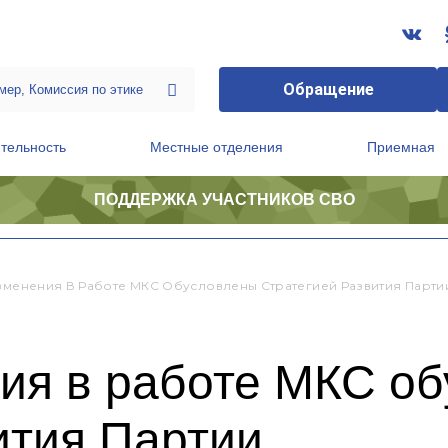
Обращение
тельность
Местные отделения
Приемная
ПОДДЕРЖКА УЧАСТНИКОВ СВО
ственной приемной Председателя Партии
Президиум регионального политического совета
Изменения В Работе МКС Обусловлены Стратегией Развития Парти
ния в работе МКС о
ития Партии