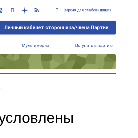
Версия для слабовидящих
Личный кабинет сторонника/члена Партии
Мультимедиа
Вступить в партию
Региональный исполнительный комитет
и
бусловлены