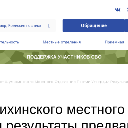
Обращение
тельность
Местные отделения
Приемная
ПОДДЕРЖКА УЧАСТНИКОВ СВО
ственной приемной Председателя Партии
Президиум регионального политического совета
ет Шумихинского Местного Отделения Партии Утвердил Результа
ихинского местного
 результаты предва