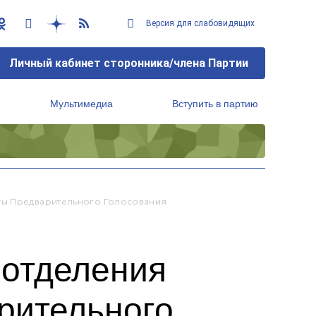
Версия для слабовидящих
Личный кабинет сторонника/члена Партии
Мультимедиа
Вступить в партию
Региональный исполнительный комитет
ты Предварительного Голосования
 отделения
рительного