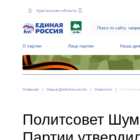
Курганская область
О партии
Лица партии
Наша дея
Местные общественные приемные Партии
Руководитель Региональной обще
Народная программа «Единой России»
Главная
Наша Деятельность
Новости
Политсов
Политсовет Шум
Партии утвердил