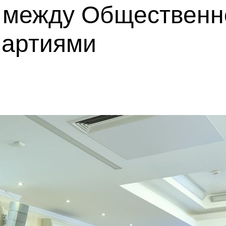
 между Общественн
партиями