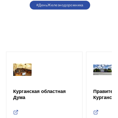
#ДеньЖелезнодорожника
Курганская областная
Правител
Дума
Курганско