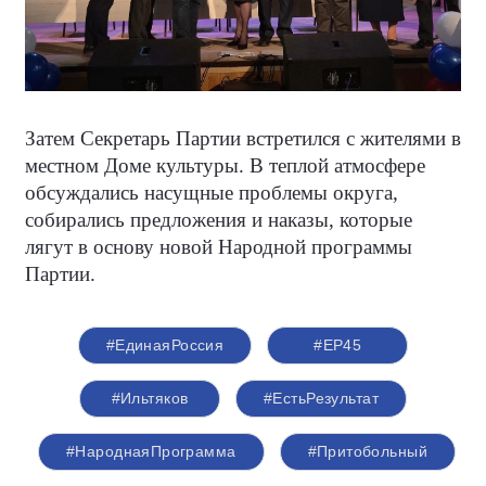
Затем Секретарь Партии встретился с жителями в
местном Доме культуры. В теплой атмосфере
обсуждались насущные проблемы округа,
собирались предложения и наказы, которые
лягут в основу новой Народной программы
Партии.
#‎ЕдинаяРоссия
#ЕР45
#Ильтяков
#ЕстьРезультат
#НароднаяПрограмма
#Притобольный