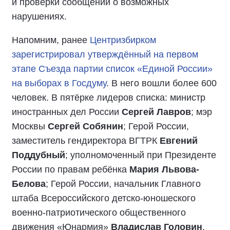
и проверки сообщений о возможных
нарушениях.
Напомним, ранее
Центризбирком
зарегистрировал утверждённый на первом
этапе Съезда партии список «Единой России»
на выборах в Госдуму
. В него вошли более 600
человек. В пятёрке лидеров списка: министр
иностранных дел России
Сергей Лавров
; мэр
Москвы
Сергей Собянин
; Герой России,
заместитель гендиректора ВГТРК
Евгений
Поддубный
; уполномоченный при Президенте
России по правам ребёнка
Мария Львова-
Белова
; Герой России, начальник Главного
штаба Всероссийского детско-юношеского
военно-патриотического общественного
движения «Юнармия»
Владислав Головин
.