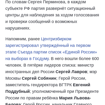
По словам Сергея Перминова, в каждом
субъекте РФ партия развернёт ситуационный
центры для наблюдения за ходом голосования
и проверки сообщений о возможных
нарушениях.
Напомним, ранее
Центризбирком
зарегистрировал утверждённый на первом
этапе Съезда партии список «Единой России»
на выборах в Госдуму
. В него вошли более 600
человек. В пятёрке лидеров списка: министр
иностранных дел России
Сергей Лавров
; мэр
Москвы
Сергей Собянин
; Герой России,
заместитель гендиректора ВГТРК
Евгений
Поддубный
; уполномоченный при Президенте
России по правам ребёнка
Мария Львова-
Белова
; Герой России, начальник Главного