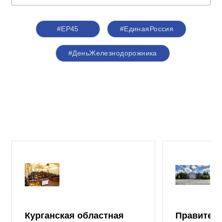
#ЕР45
#ЕдинаяРоссия
#ДеньЖелезнодорожника
Курганская областная
Правител