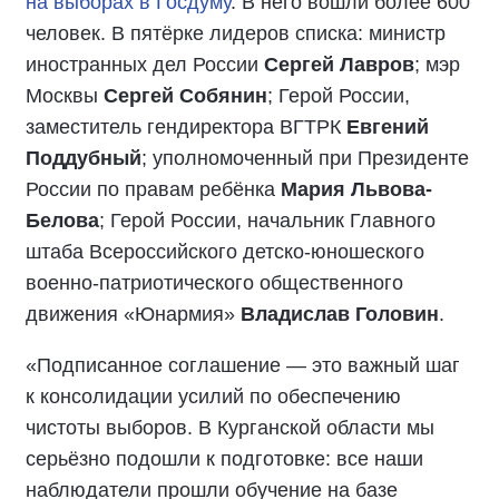
на выборах в Госдуму
. В него вошли более 600
человек. В пятёрке лидеров списка: министр
иностранных дел России
Сергей Лавров
; мэр
Москвы
Сергей Собянин
; Герой России,
заместитель гендиректора ВГТРК
Евгений
Поддубный
; уполномоченный при Президенте
России по правам ребёнка
Мария Львова-
Белова
; Герой России, начальник Главного
штаба Всероссийского детско-юношеского
военно-патриотического общественного
движения «Юнармия»
Владислав Головин
.
«Подписанное соглашение — это важный шаг
к консолидации усилий по обеспечению
чистоты выборов. В Курганской области мы
серьёзно подошли к подготовке: все наши
наблюдатели прошли обучение на базе