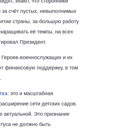
видят, знают, что сторонники
 за счёт пустых, невыполнимых
витие страны, за большую работу
 наращивать её темпы, на всех
тировал Президент.
 Героев-военнослужащих и их
ют финансовую поддержку, в том
.
тва
: это и масштабная
расширение сети детских садов.
ю актуальной. Это признание
атуса не должно быть