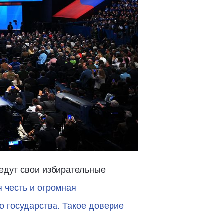
ведут свои избирательные
 честь и огромная
о государства. Такое доверие