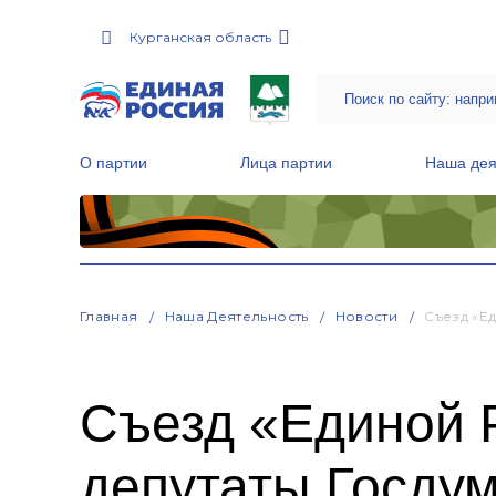
Курганская область
О партии
Лица партии
Наша дея
Местные общественные приемные Партии
Руководитель Региональной обще
Народная программа «Единой России»
Главная
Наша Деятельность
Новости
Съезд «Е
Съезд «Единой 
депутаты Госдум