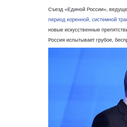
Съезд «Единой России», ведуще
период коренной, системной тр
новые искусственные препятстви
Россия испытывает грубое, бесп