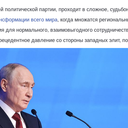
й политической партии, проходит в сложное, судьбо
ансформации всего мира
, когда множатся региональ
я для нормального, взаимовыгодного сотрудничества
рецедентное давление со стороны западных элит, п