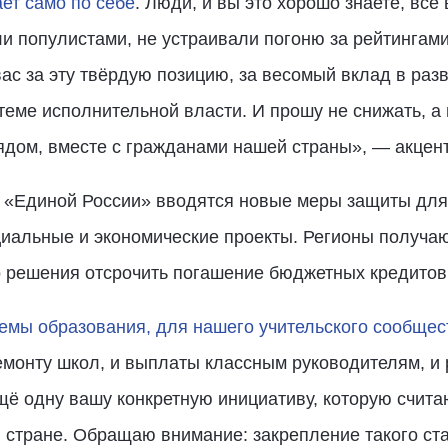
ет само по себе
. Люди, и вы это хорошо знаете, всё 
и популистами, не устраивали погоню за рейтингами
ас за эту твёрдую позицию, за весомый вклад в раз
стеме исполнительной власти. И прошу не снижать, а
рядом, вместе с гражданами нашей страны», — акцен
е «Единой России» вводятся новые меры защиты для
циальные и экономические проекты. Регионы получа
о решения отсрочить погашение бюджетных кредитов
темы образования, для нашего учительского сообщес
емонту школ, и выплаты классным руководителям, и 
ё одну вашу конкретную инициативу, которую счита
й стране. Обращаю внимание: закрепление такого ст