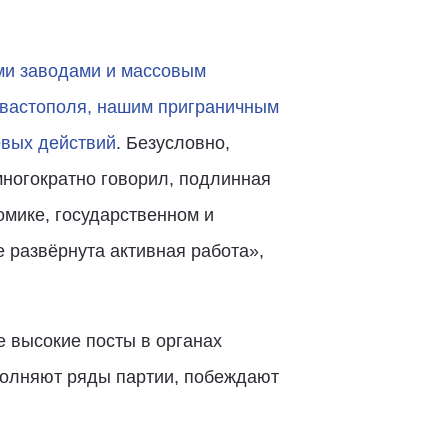
ми заводами и массовым
евастополя, нашим приграничным
евых действий
. Безусловно,
 многократно говорил, подлинная
омике, государственном и
 развёрнута активная работа»,
е высокие посты в органах
ополняют ряды партии, побеждают