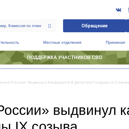
Обращение
тельность
Местные отделения
Приемная
ПОДДЕРЖКА УЧАСТНИКОВ СВО
ственной приемной Председателя Партии
Президиум регионального политического совета
диной России» Выдвинул Кандидатов В Депутаты Госдумы IX Созыв
России» выдвинул к
ы IX созыва