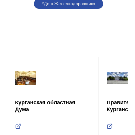
#ДеньЖелезнодорожника
Курганская областная
Правител
Дума
Курганско