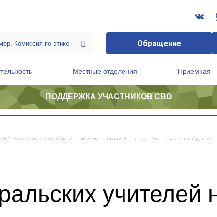
Обращение
тельность
Местные отделения
Приемная
ПОДДЕРЖКА УЧАСТНИКОВ СВО
ственной приемной Председателя Партии
Президиум регионального политического совета
е 80 Зауральских Учителей Начальных Классов Учатся Преподават
уральских учителей