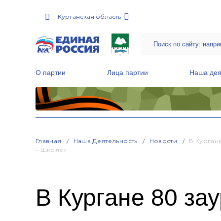
Курганская область
О партии
Лица партии
Наша дея
Местные общественные приемные Партии
Руководитель Региональной обще
Народная программа «Единой России»
Главная
Наша Деятельность
Новости
В Курган
– Школе»
В Кургане 80 за