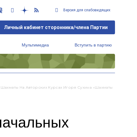
Версия для слабовидящих
Личный кабинет сторонника/члена Партии
Мультимедиа
Вступить в партию
Региональный исполнительный комитет
ь Шахматы На Авторских Курсах Игоря Сухина «Шахматы
 начальных