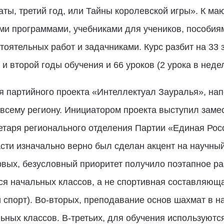
ы, третий год, или Тайны королевской игры». К маю
и программами, учебниками для учеников, пособиям
оятельных работ и задачниками. Курс разбит на 33 з
 и второй годы обучения и 66 уроков (2 урока в неде
я партийного проекта «Интеллектуал Зауралья», нап
о всему региону. Инициатором проекта выступил зам
етаря регионального отделения Партии «Единая Ро
асти изначально верно был сделан акцент на научны
вых, безусловный приоритет получило поэтапное ра
я начальных классов, а не спортивная составляющая
спорт). Во-вторых, преподавание основ шахмат в н
ных классов. В-третьих, для обучения используютс