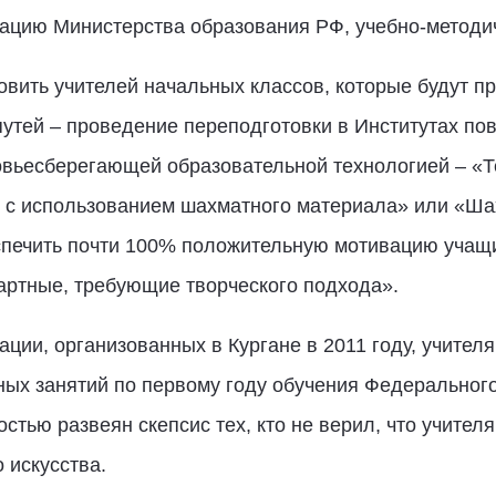
ацию Министерства образования РФ, учебно-методи
овить учителей начальных классов, которые будут пр
путей – проведение переподготовки в Институтах п
ровьесберегающей образовательной технологией – «Т
е” с использованием шахматного материала» или «Ш
печить почти 100% положительную мотивацию учащих
артные, требующие творческого подхода».
ии, организованных в Кургане в 2011 году, учител
ых занятий по первому году обучения Федерального
стью развеян скепсис тех, кто не верил, что учител
 искусства.