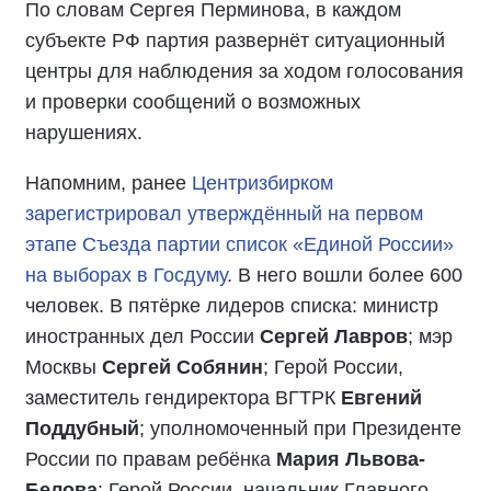
По словам Сергея Перминова, в каждом
субъекте РФ партия развернёт ситуационный
центры для наблюдения за ходом голосования
и проверки сообщений о возможных
нарушениях.
Напомним, ранее
Центризбирком
зарегистрировал утверждённый на первом
этапе Съезда партии список «Единой России»
на выборах в Госдуму
. В него вошли более 600
человек. В пятёрке лидеров списка: министр
иностранных дел России
Сергей Лавров
; мэр
Москвы
Сергей Собянин
; Герой России,
заместитель гендиректора ВГТРК
Евгений
Поддубный
; уполномоченный при Президенте
России по правам ребёнка
Мария Львова-
Белова
; Герой России, начальник Главного