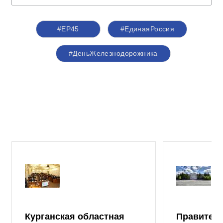
#ЕР45
#ЕдинаяРоссия
#ДеньЖелезнодорожника
Курганская областная
Правител