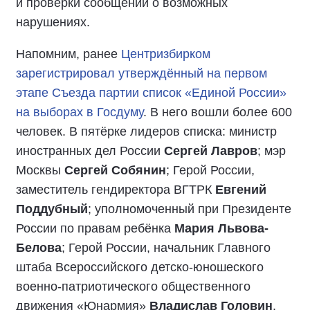
и проверки сообщений о возможных
нарушениях.
Напомним, ранее
Центризбирком
зарегистрировал утверждённый на первом
этапе Съезда партии список «Единой России»
на выборах в Госдуму
. В него вошли более 600
человек. В пятёрке лидеров списка: министр
иностранных дел России
Сергей Лавров
; мэр
Москвы
Сергей Собянин
; Герой России,
заместитель гендиректора ВГТРК
Евгений
Поддубный
; уполномоченный при Президенте
России по правам ребёнка
Мария Львова-
Белова
; Герой России, начальник Главного
штаба Всероссийского детско-юношеского
военно-патриотического общественного
движения «Юнармия»
Владислав Головин
.