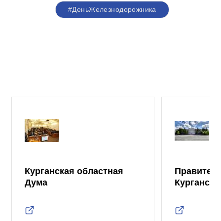
#ДеньЖелезнодорожника
Курганская областная
Правител
Дума
Курганско