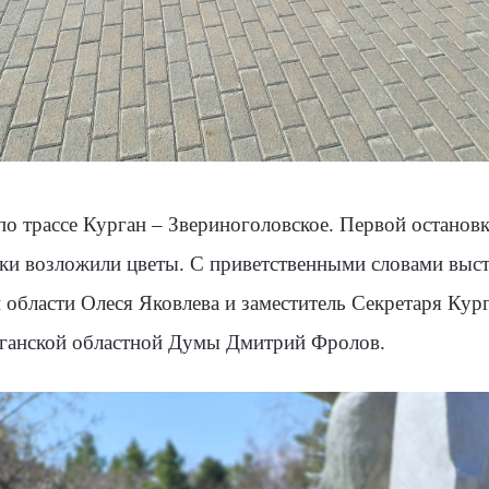
по трассе Курган – Звериноголовское. Первой остано
ики возложили цветы. С приветственными словами выс
области Олеся Яковлева и заместитель Секретаря Кур
рганской областной Думы Дмитрий Фролов.