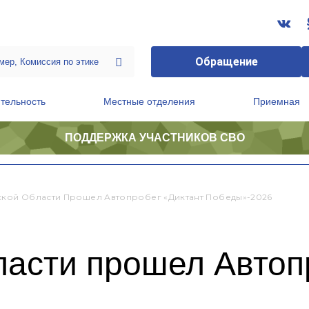
Обращение
тельность
Местные отделения
Приемная
ПОДДЕРЖКА УЧАСТНИКОВ СВО
ственной приемной Председателя Партии
Президиум регионального политического совета
ской Области Прошел Автопробег «Диктант Победы»-2026
ласти прошел Автоп