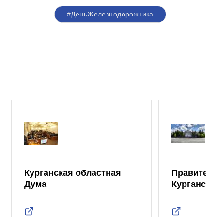
#ДеньЖелезнодорожника
Курганская областная
Правител
Дума
Курганско