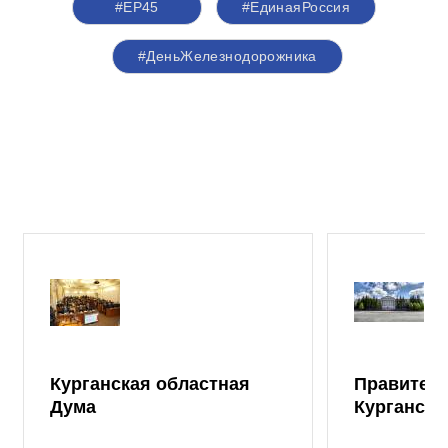
#ЕР45
#ЕдинаяРоссия
#ДеньЖелезнодорожника
Курганская областная
Правител
Дума
Курганско