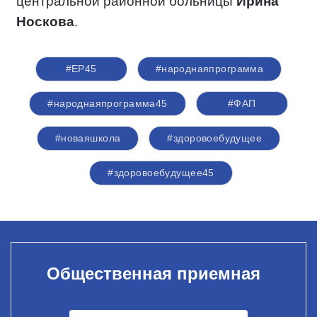
центральной районной больницы
Ирина
Носкова
.
#ЕР45
#народнаяпрограмма
#народнаяпрограмма45
#ФАП
#новаяшкола
#здоровоебудущее
#здоровоебудущее45
Общественная приемная