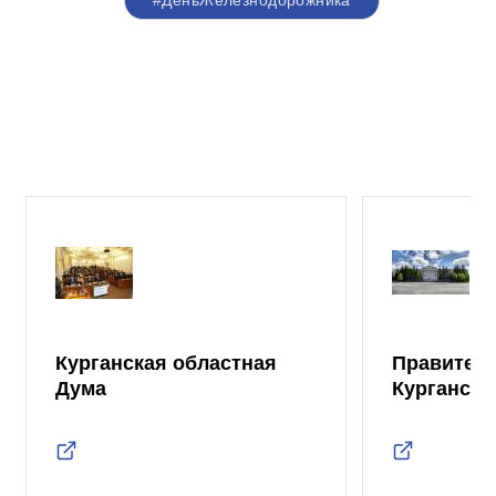
#ДеньЖелезнодорожника
Курганская областная
Правител
Дума
Курганско