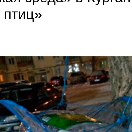
 птиц»