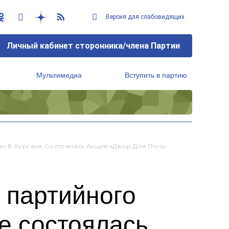
Версия для слабовидящих
Личный кабинет сторонника/члена Партии
Мультимедиа
Вступить в партию
Региональный исполнительный комитет
» В Кургане Состоялась Акция «Двор Для Птиц»
 партийного
е состоялась