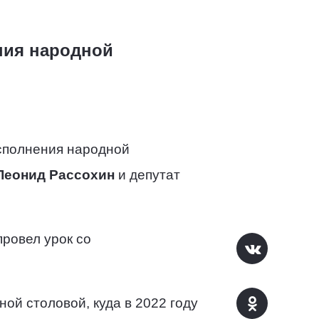
ния народной
сполнения народной
Леонид Рассохин
и депутат
ровел урок со
ой столовой, куда в 2022 году