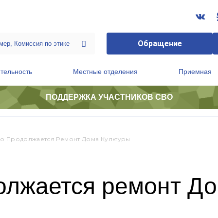
Обращение
тельность
Местные отделения
Приемная
ПОДДЕРЖКА УЧАСТНИКОВ СВО
ственной приемной Председателя Партии
Президиум регионального политического совета
о Продолжается Ремонт Дома Культуры
олжается ремонт До