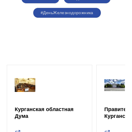
#ДеньЖелезнодорожника
Курганская областная
Правител
Дума
Курганско