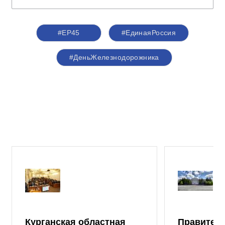
#ЕР45
#ЕдинаяРоссия
#ДеньЖелезнодорожника
Курганская областная
Правител