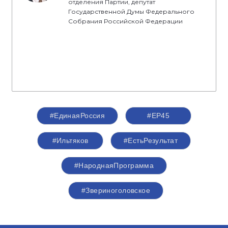
отделения Партии, депутат
Государственной Думы Федерального
Собрания Российской Федерации
#‎ЕдинаяРоссия
#ЕР45
#Ильтяков
#ЕстьРезультат
#НароднаяПрограмма
#Звериноголовское