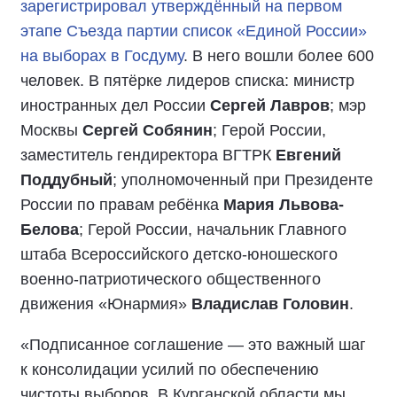
зарегистрировал утверждённый на первом
этапе Съезда партии список «Единой России»
на выборах в Госдуму
. В него вошли более 600
человек. В пятёрке лидеров списка: министр
иностранных дел России
Сергей Лавров
; мэр
Москвы
Сергей Собянин
; Герой России,
заместитель гендиректора ВГТРК
Евгений
Поддубный
; уполномоченный при Президенте
России по правам ребёнка
Мария Львова-
Белова
; Герой России, начальник Главного
штаба Всероссийского детско-юношеского
военно-патриотического общественного
движения «Юнармия»
Владислав Головин
.
«Подписанное соглашение — это важный шаг
к консолидации усилий по обеспечению
чистоты выборов. В Курганской области мы