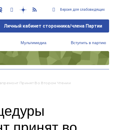
Версия для слабовидящих
Личный кабинет сторонника/члена Партии
Мультимедиа
Вступить в партию
Региональный исполнительный комитет
апремонт Принят Во Втором Чтении
цедуры
т принят во