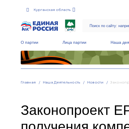
Курганская область
О партии
Лица партии
Наша дея
Местные общественные приемные Партии
Руководитель Региональной обще
Народная программа «Единой России»
Главная
Наша Деятельность
Новости
Законопр
Законопроект Е
получения компе