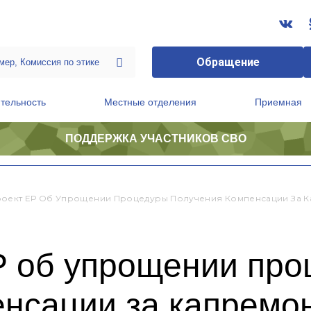
Обращение
тельность
Местные отделения
Приемная
ПОДДЕРЖКА УЧАСТНИКОВ СВО
ственной приемной Председателя Партии
Президиум регионального политического совета
оект ЕР Об Упрощении Процедуры Получения Компенсации За К
Р об упрощении про
нсации за капремон