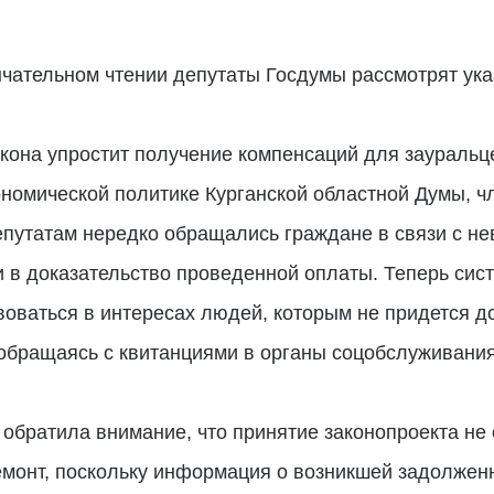
ончательном чтении депутаты Госдумы рассмотрят ук
закона упростит получение компенсаций для заураль
ономической политике Курганской областной Думы, ч
депутатам нередко обращались граждане в связи с н
 в доказательство проведенной оплаты. Теперь сис
оваться в интересах людей, которым не придется до
 обращаясь с квитанциями в органы соцобслуживани
 обратила внимание, что принятие законопроекта не 
емонт, поскольку информация о возникшей задолженн