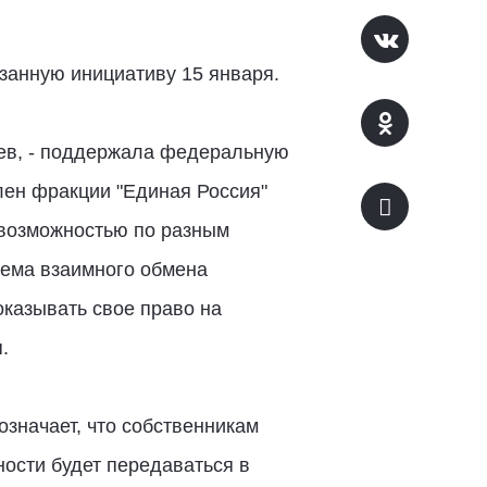
азанную инициативу 15 января.
цев, - поддержала федеральную
лен фракции "Единая Россия"
евозможностью по разным
тема взаимного обмена
казывать свое право на
я.
означает, что собственникам
ости будет передаваться в