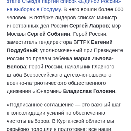
этапе Съезда партии список «Единой России»
на выборах в Госдуму
. В него вошли более 600
человек. В пятёрке лидеров списка: министр
иностранных дел России
Сергей Лавров
; мэр
Москвы
Сергей Собянин
; Герой России,
заместитель гендиректора ВГТРК
Евгений
Поддубный
; уполномоченный при Президенте
России по правам ребёнка
Мария Львова-
Белова
; Герой России, начальник Главного
штаба Всероссийского детско-юношеского
военно-патриотического общественного
движения «Юнармия»
Владислав Головин
.
«Подписанное соглашение — это важный шаг
к консолидации усилий по обеспечению
чистоты выборов. В Курганской области мы
серьёзно подошли к подготовке: все наши