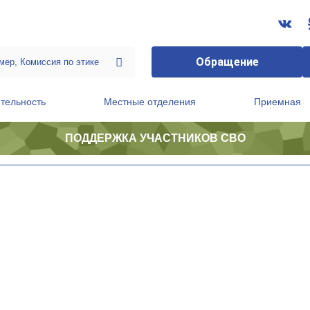
Обращение
тельность
Местные отделения
Приемная
ПОДДЕРЖКА УЧАСТНИКОВ СВО
ственной приемной Председателя Партии
Президиум регионального политического совета