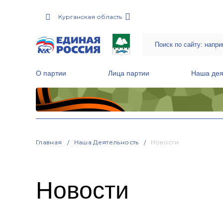
Курганская область
О партии
Лица партии
Наша дея
Местные общественные приемные Партии
Руководитель Региональной обще
Народная программа «Единой России»
Главная
Наша Деятельность
Новости
Новости