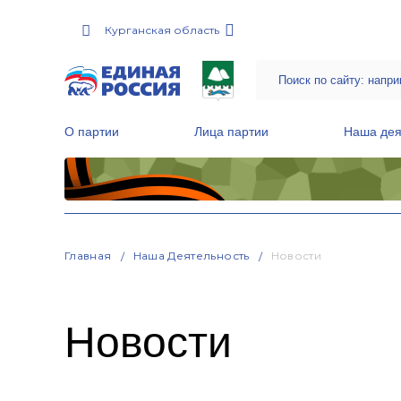
Курганская область
О партии
Лица партии
Наша дея
Местные общественные приемные Партии
Руководитель Региональной обще
Народная программа «Единой России»
Главная
Наша Деятельность
Новости
Новости