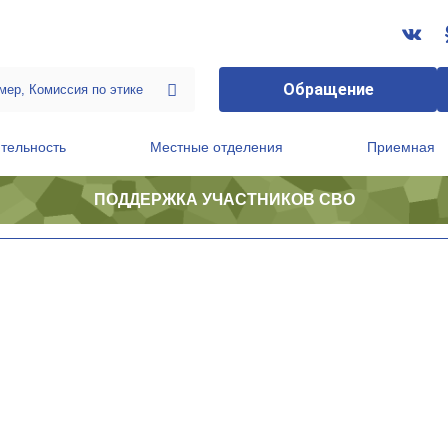
Обращение
тельность
Местные отделения
Приемная
ПОДДЕРЖКА УЧАСТНИКОВ СВО
ственной приемной Председателя Партии
Президиум регионального политического совета