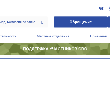
Обращение
тельность
Местные отделения
Приемная
ПОДДЕРЖКА УЧАСТНИКОВ СВО
ственной приемной Председателя Партии
Президиум регионального политического совета