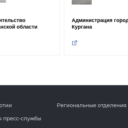
ительство
Администрация горо
анской области
Кургана
ртии
Региональные отделения
ы пресс-службы