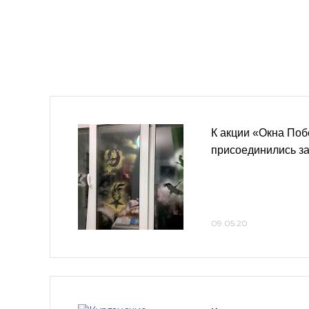
К акции «Окна Поб
присоединились з
09.05.20