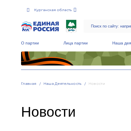
Курганская область
О партии
Лица партии
Наша дея
Местные общественные приемные Партии
Руководитель Региональной обще
Народная программа «Единой России»
Главная
Наша Деятельность
Новости
Новости