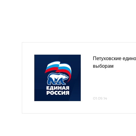
Петуховские едино
выборам
01.09.14