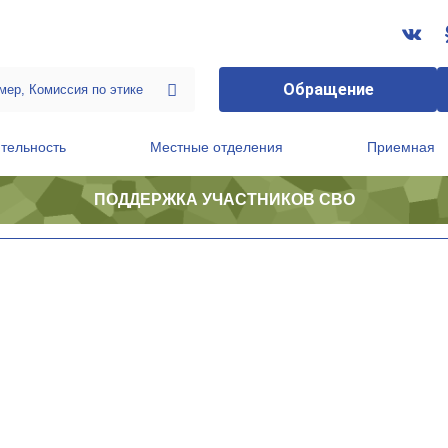
Обращение
тельность
Местные отделения
Приемная
ПОДДЕРЖКА УЧАСТНИКОВ СВО
ственной приемной Председателя Партии
Президиум регионального политического совета