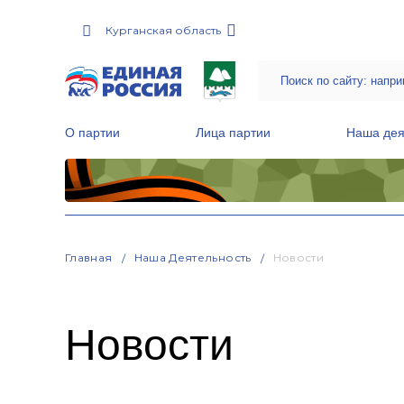
Курганская область
О партии
Лица партии
Наша дея
Местные общественные приемные Партии
Руководитель Региональной обще
Народная программа «Единой России»
Главная
Наша Деятельность
Новости
Новости