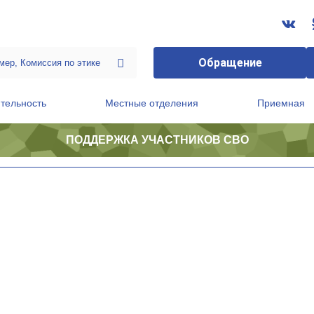
Обращение
тельность
Местные отделения
Приемная
ПОДДЕРЖКА УЧАСТНИКОВ СВО
ственной приемной Председателя Партии
Президиум регионального политического совета