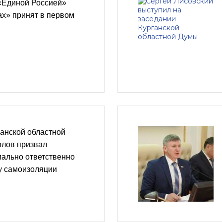
«Единой Россией»
ах» принят в первом
анской областной
лов призвал
мально ответственно
у самоизоляции