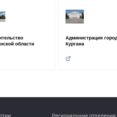
ительство
Администрация горо
анской области
Кургана
ртии
Региональные отделения