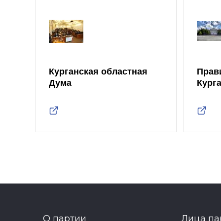
Курганская областная
Прав
Дума
Кург
О партии
Лица па