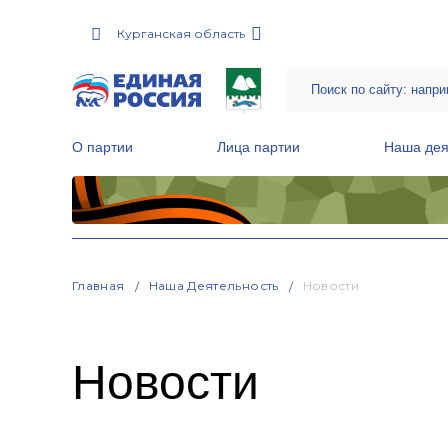
Курганская область
О партии
Лица партии
Наша дея
Местные общественные приемные Партии
Руководитель Региональной обще
Народная программа «Единой России»
Главная
Наша Деятельность
Новости
Новости