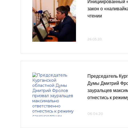
Инициированный 
закон о «наливайк
чтении
26.05.20
Председатель Кург
Думы Дмитрий Фро
зауральцев макси
отнестись к режим
06.04.20