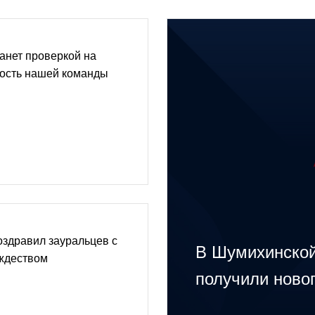
танет проверкой на
лость нашей команды
здравил зауральцев с
В Шумихинской
ждеством
получили ново