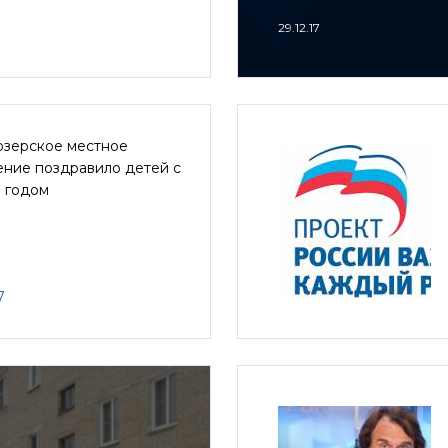
29.12.17
озерское местное
ение поздравило детей с
 годом
7