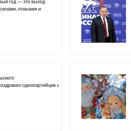
вый год — это выход
 силами, планами и
ьского
поздравил однопартийцев с