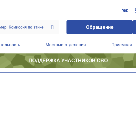
Обращение
тельность
Местные отделения
Приемная
ПОДДЕРЖКА УЧАСТНИКОВ СВО
ственной приемной Председателя Партии
Президиум регионального политического совета