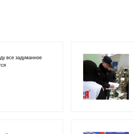
оду все задуманное
тся