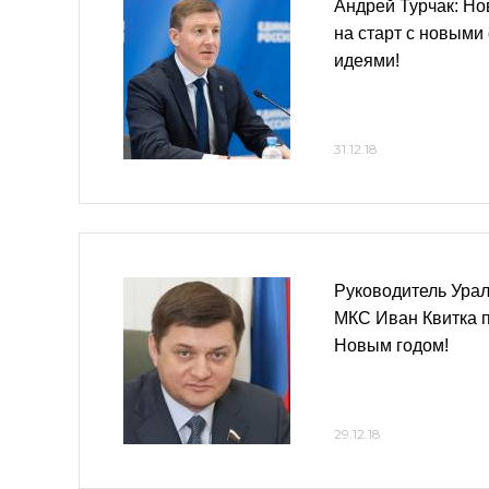
Андрей Турчак: Но
на старт с новыми
идеями!
31.12.18
Руководитель Урал
МКС Иван Квитка 
Новым годом!
29.12.18