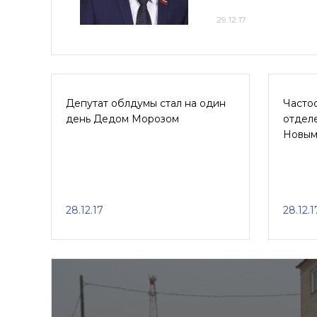
29.12.17
Депутат облдумы стал на один
Часто
день Дедом Морозом
отдел
Новым
28.12.17
28.12.1