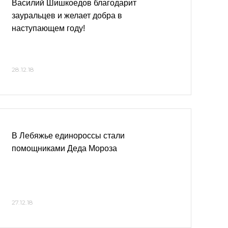
Василий Шишкоедов благодарит
зауральцев и желает добра в
наступающем году!
28.12.18
В Лебяжье единороссы стали
помощниками Деда Мороза
27.12.18