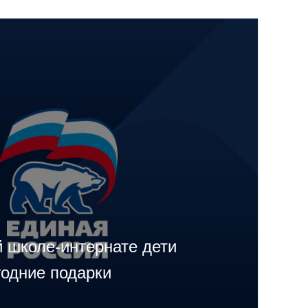
 школе-интернате дети
годние подарки