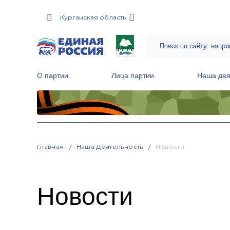
Курганская область
О партии
Лица партии
Наша дея
Местные общественные приемные Партии
Руководитель Региональной обще
Народная программа «Единой России»
Главная
Наша Деятельность
Новости
Новости