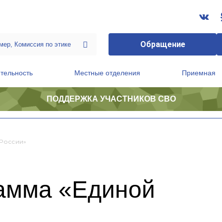
Обращение
тельность
Местные отделения
Приемная
ПОДДЕРЖКА УЧАСТНИКОВ СВО
ственной приемной Председателя Партии
Президиум регионального политического совета
России»
амма «Единой