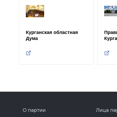
Курганская областная
Прав
Дума
Кург
О партии
Лица па