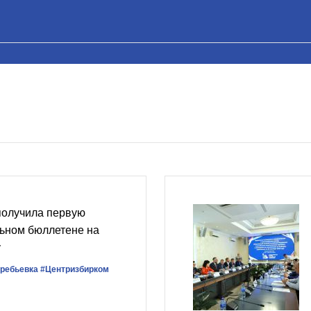
получила первую
льном бюллетене на
у
ребьевка
#Центризбирком