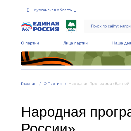
Курганская область
О партии
Лица партии
Наша дея
Местные общественные приемные Партии
Руководитель Региональной обще
Народная программа «Единой России»
Главная
О Партии
Народная Программа «Единой 
Народная прогр
России»