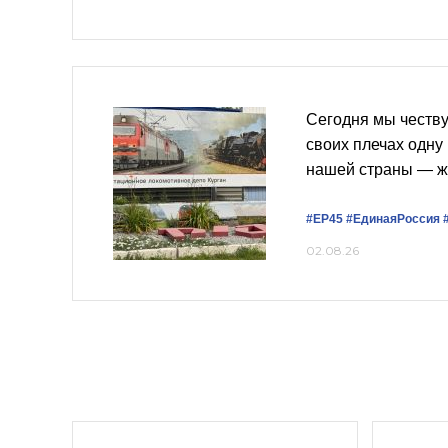
Сегодня мы честву
своих плечах одну
нашей страны — ж
#ЕР45
#ЕдинаяРоссия
02.08.26