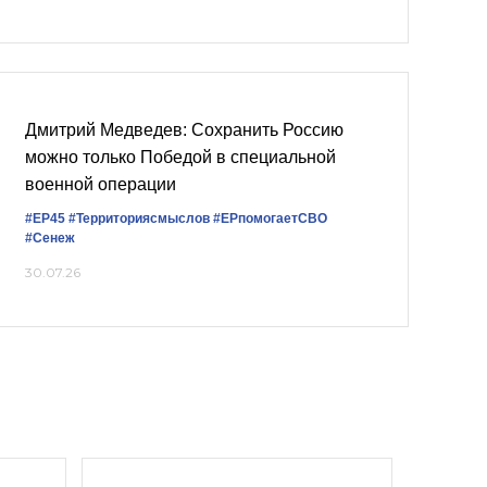
Дмитрий Медведев: Сохранить Россию
можно только Победой в специальной
военной операции
#ЕР45
#Территориясмыслов
#ЕРпомогаетСВО
#Сенеж
30.07.26