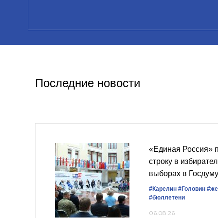
Последние новости
«Единая Россия» 
строку в избирате
выборах в Госдум
#Карелин
#Головин
#же
#бюллетени
06.08.26