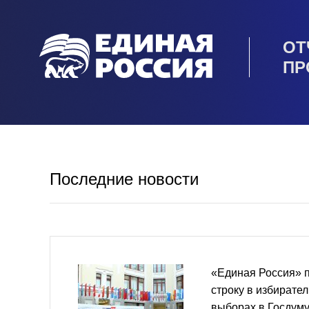
ОТ
ПР
Последние новости
«Единая Россия» 
строку в избирате
выборах в Госдум