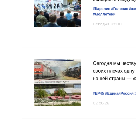
#Карелин
#Головин
#же
#бюллетени
Сегодня 07:00
Сегодня мы честву
своих плечах одну
нашей страны — ж
#ЕР45
#ЕдинаяРоссия
02.08.26