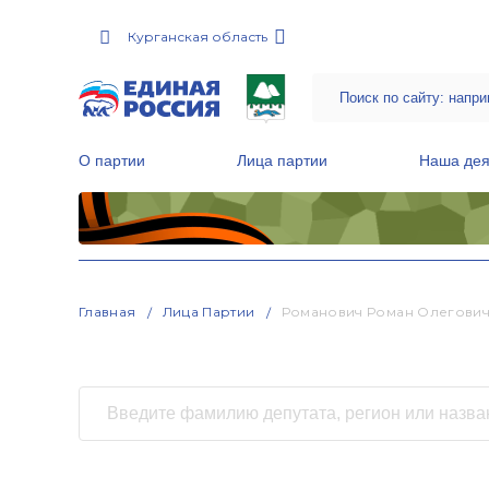
Курганская область
О партии
Лица партии
Наша дея
Местные общественные приемные Партии
Руководитель Региональной обще
Народная программа «Единой России»
Главная
Лица Партии
Романович Роман Олегови