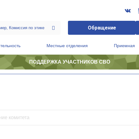
Обращение
тельность
Местные отделения
Приемная
ПОДДЕРЖКА УЧАСТНИКОВ СВО
ственной приемной Председателя Партии
Президиум регионального политического совета
ч