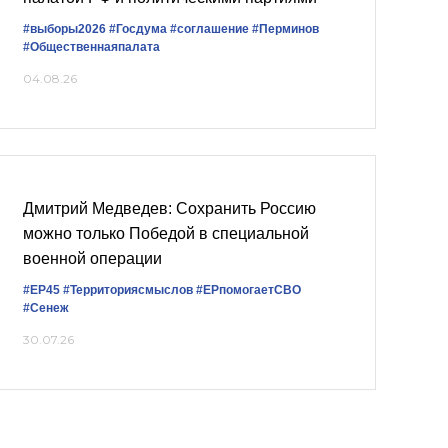
#выборы2026
#Госдума
#соглашение
#Перминов
#Общественнаяпалата
04.08.26
Дмитрий Медведев: Сохранить Россию
можно только Победой в специальной
военной операции
#ЕР45
#Территориясмыслов
#ЕРпомогаетСВО
#Сенеж
30.07.26