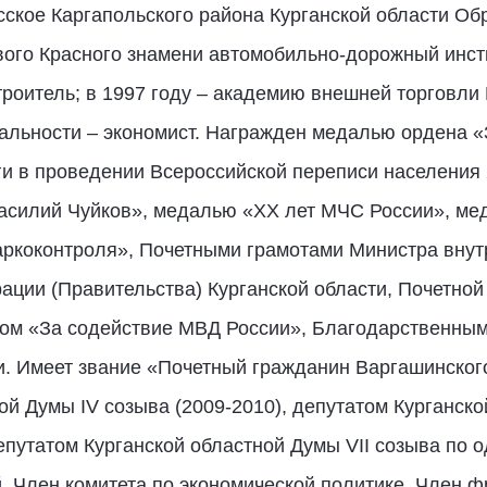
асское Каргапольского района Курганской области О
вого Красного знамени автомобильно-дорожный инсти
роитель; в 1997 году – академию внешней торговли
альности – экономист. Награжден медалью ордена «
ги в проведении Всероссийской переписи населения 
силий Чуйков», медалью «XX лет МЧС России», м
аркоконтроля», Почетными грамотами Министра внут
ации (Правительства) Курганской области, Почетной
ком «За содействие МВД России», Благодарственны
и. Имеет звание «Почетный гражданин Варгашинског
й Думы IV созыва (2009-2010), депутатом Курганско
депутатом Курганской областной Думы VII созыва по
. Член комитета по экономической политике. Член