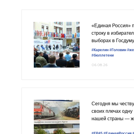
«Единая Россия» 
строку в избирате
выборах в Госдум
#Карелин
#Головин
#же
#бюллетени
06.08.26
Сегодня мы честву
своих плечах одну
нашей страны — ж
#ЕР45
#ЕдинаяРоссия