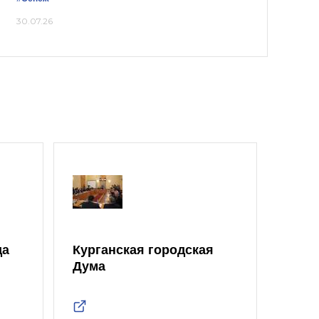
30.07.26
да
Курганская городская
Дума