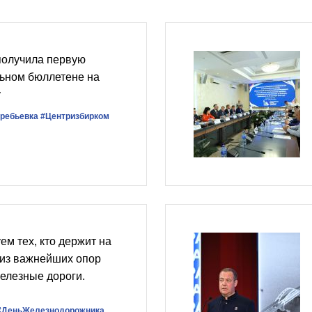
получила первую
льном бюллетене на
у
ребьевка
#Центризбирком
ем тех, кто держит на
 из важнейших опор
елезные дороги.
#ДеньЖелезнодорожника