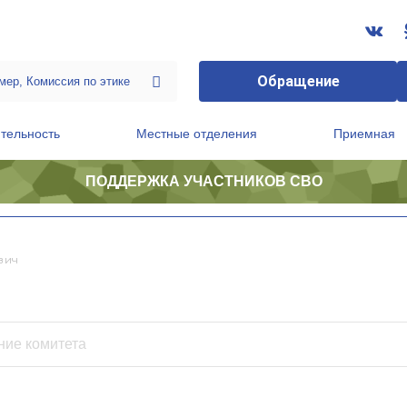
Обращение
тельность
Местные отделения
Приемная
ПОДДЕРЖКА УЧАСТНИКОВ СВО
ственной приемной Председателя Партии
Президиум регионального политического совета
вич