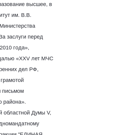
бразование высшее, в
тут им. В.В.
 Министерства
За заслуги перед
2010 года»,
едалью «XXV лет МЧС
ренних дел РФ,
 грамотой
м письмом
о района».
й областной Думы V,
 одномандатному
 фракции "ЕДИНАЯ