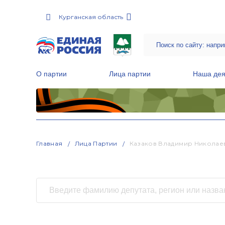
Курганская область
О партии
Лица партии
Наша дея
Местные общественные приемные Партии
Руководитель Региональной обще
Народная программа «Единой России»
Главная
Лица Партии
Казаков Владимир Николае