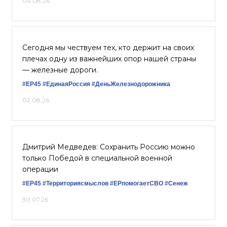
04.08.26
Сегодня мы чествуем тех, кто держит на своих
плечах одну из важнейших опор нашей страны
— железные дороги.
#ЕР45
#ЕдинаяРоссия
#ДеньЖелезнодорожника
02.08.26
Дмитрий Медведев: Сохранить Россию можно
только Победой в специальной военной
операции
#ЕР45
#Территориясмыслов
#ЕРпомогаетСВО
#Сенеж
30.07.26