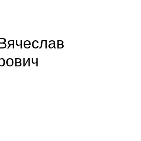
Вячеслав
рович