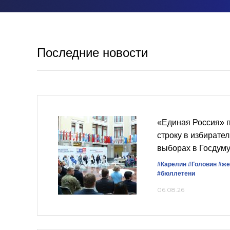
Последние новости
«Единая Россия» 
строку в избирате
выборах в Госдум
#Карелин
#Головин
#же
#бюллетени
06.08.26