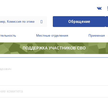
Обращение
тельность
Местные отделения
Приемная
ПОДДЕРЖКА УЧАСТНИКОВ СВО
ственной приемной Председателя Партии
Президиум регионального политического совета
дрович