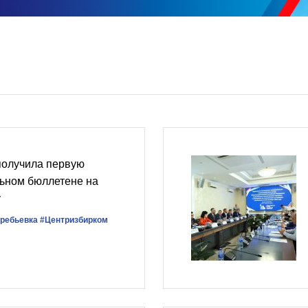
получила первую
льном бюллетене на
у
ребьевка
#Центризбирком