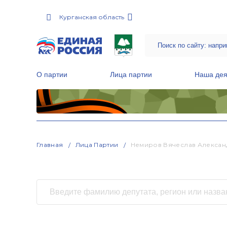
Курганская область
О партии
Лица партии
Наша дея
Местные общественные приемные Партии
Руководитель Региональной обще
Народная программа «Единой России»
Главная
Лица Партии
Немиров Вячеслав Алексан