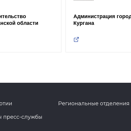
ительство
Администрация горо
анской области
Кургана
ртии
Региональные отделения
ы пресс-службы