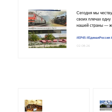
Сегодня мы честву
своих плечах одну
нашей страны — ж
#ЕР45
#ЕдинаяРоссия
02.08.26