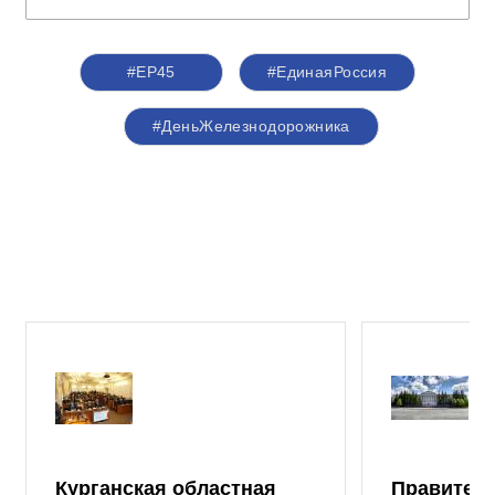
#ЕР45
#ЕдинаяРоссия
#ДеньЖелезнодорожника
Курганская областная
Правител